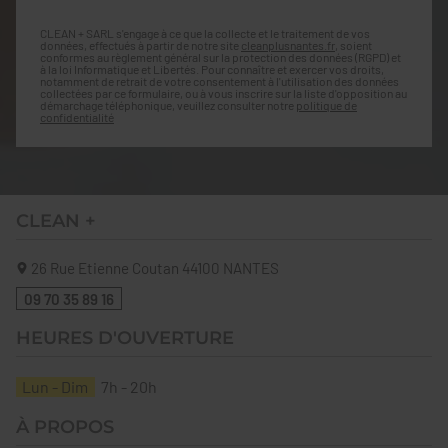
CLEAN + SARL s'engage à ce que la collecte et le traitement de vos
données, effectués à partir de notre site
cleanplusnantes.fr
, soient
conformes au règlement général sur la protection des données (RGPD) et
à la loi Informatique et Libertés. Pour connaître et exercer vos droits,
notamment de retrait de votre consentement à l'utilisation des données
collectées par ce formulaire, ou à vous inscrire sur la liste d'opposition au
démarchage téléphonique, veuillez consulter notre
politique de
confidentialité
CLEAN +
26 Rue Etienne Coutan
44100
NANTES
09 70 35 89 16
HEURES D'OUVERTURE
Lun - Dim
7h - 20h
À PROPOS